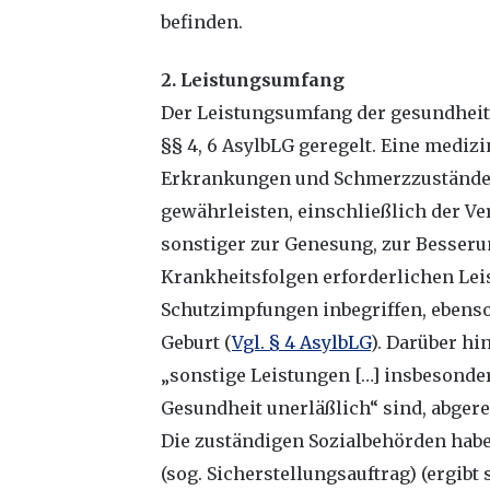
befinden.
2. Leistungsumfang
Der Leistungsumfang der gesundheitl
§§ 4, 6 AsylbLG geregelt. Eine mediz
Erkrankungen und Schmerzzuständen)
gewährleisten, einschließlich der V
sonstiger zur Genesung, zur Besser
Krankheitsfolgen erforderlichen Le
Schutzimpfungen inbegriffen, ebenso
Geburt (
Vgl. § 4 AsylbLG
). Darüber h
„sonstige Leistungen […] insbesonder
Gesundheit unerläßlich“ sind, abger
Die zuständigen Sozialbehörden haben
(sog. Sicherstellungsauftrag) (ergibt s