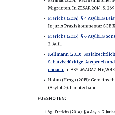
Farahat (2014): Rechtsunsicher
Migranten. In ZESAR 2014, S. 269
Frerichs (2014): § 4 AsylbLG Le
In juris Praxiskommentar SGB XII
Frerichs (2015): § 6 AsylbLG Son
2. Aufl.
Kellmann (2013): Sozialrechtli
Schutzbedürftige. Anspruch un
danach.
In ASYLMAGAZIN 6/2013,
Hohm (Hrsg.) (2015): Gemeinsc
(AsylbLG). Luchterhand
FUSSNOTEN:
Vgl. Frerichs (2014): § 4 AsylbLG. Jur